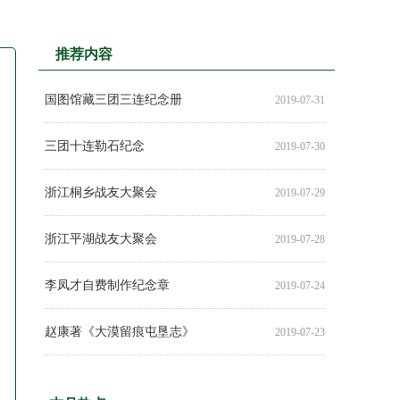
推荐内容
《上海知青在内蒙古》出版
感人的一幕发生在三团六连聚会上
“最后一次晚点名”
纪念内蒙古生产建设兵团成立50周年
书讯——《闲情逸趣集》
一师三团三连纪念赴蒙50周年活动掠影
2018年新春团拜会圆满结束
2017年新春团拜会圆满结束
二先生梦想完美实现
浓浓战友情，欢聚在钢城
够早班儿的——知青赴蒙50周年纪念的先声
奔赴辉腾锡勒草原 ——纪念内蒙古兵团成立50周年
纪念赴内蒙古兵团50周年 ——二师十三团农药厂新年战友聚会
2019-08-01
2019-07-04
2019-05-24
2019-05-17
2019-05-10
2019-01-06
2018-12-16
2018-08-05
2018-02-05
2017-07-22
2017-01-21
2016-10-24
2016-07-30
国图馆藏三团三连纪念册
2019-07-31
三团十连勒石纪念
2019-07-30
浙江桐乡战友大聚会
2019-07-29
浙江平湖战友大聚会
2019-07-28
李凤才自费制作纪念章
2019-07-24
赵康著《大漠留痕屯垦志》
2019-07-23
为四十五周年川谷聚会战友所写信件揭晓茶话会召开
2019-07-20