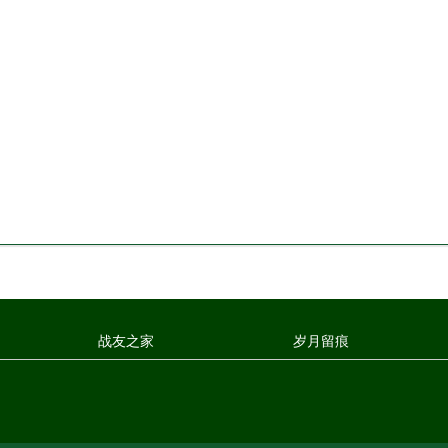
战友之家
岁月留痕