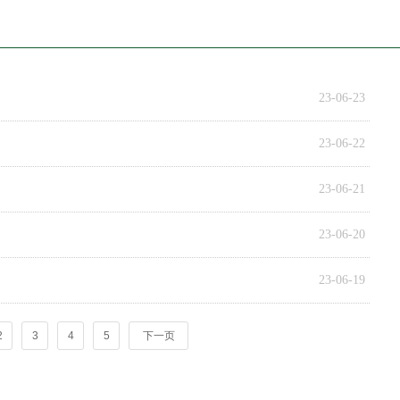
23-06-23
23-06-22
23-06-21
23-06-20
23-06-19
2
3
4
5
下一页