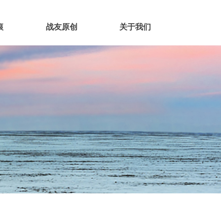
痕
战友原创
关于我们